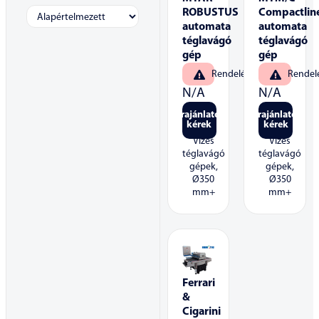
ROBUSTUS
Compactlin
automata
automata
téglavágó
téglavágó
gép
gép
Rendelésre
Rendel
N/A
N/A
Árajánlatot
Árajánlatot
kérek
kérek
Vizes
Vizes
téglavágó
téglavágó
gépek,
gépek,
Ø350
Ø350
mm+
mm+
Ferrari
&
Cigarini