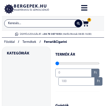
BERGEPEK.HU
KISGÉPÁRUHÁZ ÉS GÉPKÖLCSÖNZŐ
0
ÜGYFÉLSZOLGÁLAT:
+36 70 3071053
(Hétfő-Péntek 08:00-16:00)
Főoldal
/
Termékek
/
Ferrari&Cigarini
KATEGÓRIÁK
TERMÉK ÁR
Ft
Ft
Gyártók