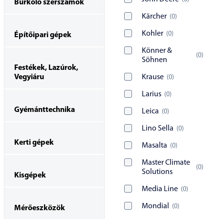
Burkoló szerszámok
Kärcher
(
0
)
Kohler
(
0
)
Építőipari gépek
Könner &
(
0
)
Söhnen
Festékek, Lazúrok,
Vegyiáru
Krause
(
0
)
Larius
(
0
)
Gyémánttechnika
Leica
(
0
)
Lino Sella
(
0
)
Kerti gépek
Masalta
(
0
)
Master Climate
(
0
)
Solutions
Kisgépek
Media Line
(
0
)
Mondial
(
0
)
Mérőeszközök