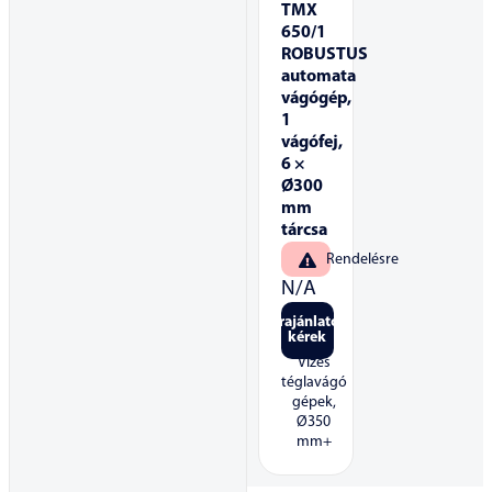
TMX
650/1
ROBUSTUS
automata
vágógép,
1
vágófej,
6 ×
Ø300
mm
tárcsa
Rendelésre
N/A
Árajánlatot
kérek
Vizes
téglavágó
gépek,
Ø350
mm+