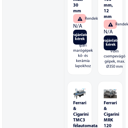
30
mm,
mm
12
mm
Rendelésre
Rendel
N/A
N/A
Árajánlatot
kérek
Árajánlatot
kérek
Ipari
marógépek
Vizes
kő- és
csempevágó
kerámia
gépek, max.
lapokhoz
Ø350 mm
Ferrari
Ferrari
&
&
Cigarini
Cigarini
TMC3
MRK
félautomata
120