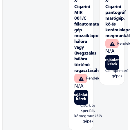
&
&
Cigarini
Cigarini
MIR
pantográf
001/C
marógép,
félautomata
kő és
gép
kerámialap
mozaiklapok
megmunkál
hálóra
Rendel
vagy
N/A
üvegszálas
hálóra
Árajánlatot
kérek
történő
ragasztásához
Csempemaró
gépek
Rendelésre
N/A
Árajánlatot
kérek
CNC-k és
speciális
kőmegmunkáló
gépek