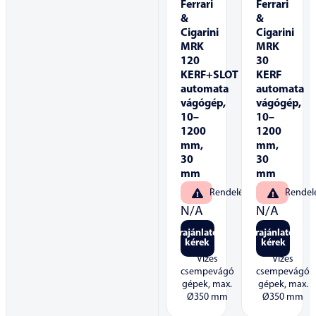
Ferrari
Ferrari
&
&
Cigarini
Cigarini
MRK
MRK
120
30
KERF+SLOT
KERF
automata
automata
vágógép,
vágógép,
10–
10–
1200
1200
mm,
mm,
30
30
mm
mm
Rendelésre
Rendel
N/A
N/A
Árajánlatot
Árajánlatot
kérek
kérek
Vizes
Vizes
csempevágó
csempevágó
gépek, max.
gépek, max.
Ø350 mm
Ø350 mm