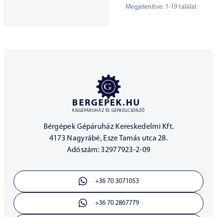
Megjelenítve:
1
-
19
találat
BERGEPEK.HU
KISGÉPÁRUHÁZ ÉS GÉPKÖLCSÖNZŐ
Bérgépek Gépáruház Kereskedelmi Kft.
4173 Nagyrábé, Esze Tamás utca 28.
Adószám: 32977923-2-09
+36 70 3071053
+36 70 2867779