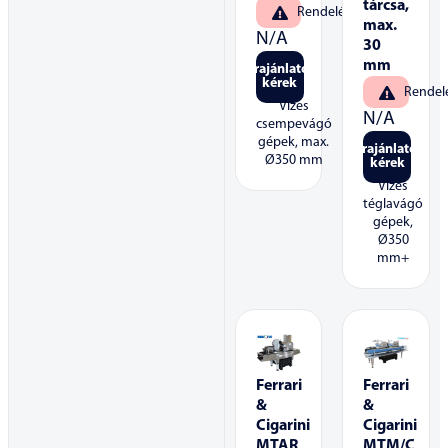
tárcsa,
Rendelésre
max.
N/A
30
mm
Árajánlatot
kérek
Rendel
Vizes
N/A
csempevágó
gépek, max.
Árajánlatot
Ø350 mm
kérek
Vizes
téglavágó
gépek,
Ø350
mm+
Ferrari
Ferrari
&
&
Cigarini
Cigarini
MTAR
MTM/C