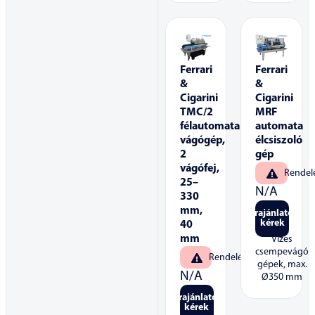
Ferrari
Ferrari
&
&
Cigarini
Cigarini
TMC/2
MRF
félautomata
automata
vágógép,
élcsiszoló
2
gép
vágófej,
Rendel
25–
N/A
330
mm,
Árajánlatot
kérek
40
mm
Vizes
csempevágó
Rendelésre
gépek, max.
N/A
Ø350 mm
Árajánlatot
kérek