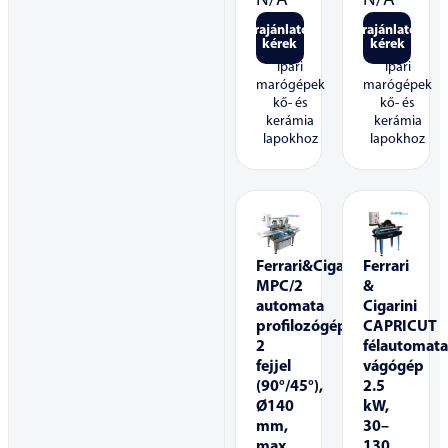
N/A
N/A
Árajánlatot
Árajánlatot
kérek
kérek
Ipari
Ipari
marógépek
marógépek
kő- és
kő- és
kerámia
kerámia
lapokhoz
lapokhoz
Ferrari&Cigarini
Ferrari
MPC/2
&
automata
Cigarini
profilozógép,
CAPRICUT
2
félautomat
fejjel
vágógép
(90°/45°),
2.5
Ø140
kW,
mm,
30–
max.
130