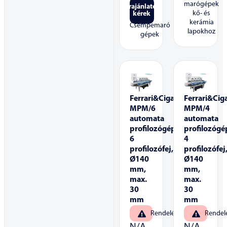
marógépek
Árajánlatot
kő- és
kérek
kerámia
Csempemaró
lapokhoz
gépek
Ferrari&Cigarini
Ferrari&Ciga
MPM/6
MPM/4
automata
automata
profilozógép,
profilozógé
6
4
profilozófej,
profilozófej
Ø140
Ø140
mm,
mm,
max.
max.
30
30
mm
mm
Rendelésre
Rendel