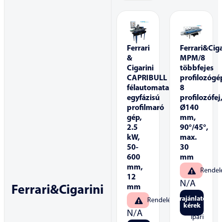
Ferrari
Ferrari&Ciga
&
MPM/8
Cigarini
többfejes
CAPRIBULL
profilozógé
félautomata
8
egyfázisú
profilozófej
profilmaró
Ø140
gép,
mm,
2.5
90°/45°,
kW,
max.
50-
30
600
mm
mm,
Rendel
12
N/A
mm
Ferrari&Cigarini
Árajánlatot
Rendelésre
kérek
N/A
Ipari