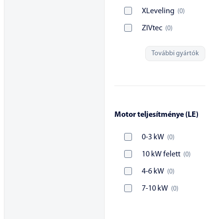
XLeveling
(
0
)
ZIVtec
(
0
)
További gyártók
Motor teljesítménye (LE)
0-3 kW
(
0
)
10 kW felett
(
0
)
4-6 kW
(
0
)
7-10 kW
(
0
)