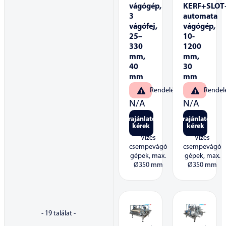
vágógép,
KERF+SLOT
3
automata
vágófej,
vágógép,
25–
10-
330
1200
mm,
mm,
40
30
mm
mm
Rendelésre
Rendel
N/A
N/A
Árajánlatot
Árajánlatot
kérek
kérek
Vizes
Vizes
csempevágó
csempevágó
gépek, max.
gépek, max.
Ø350 mm
Ø350 mm
-
19
találat -