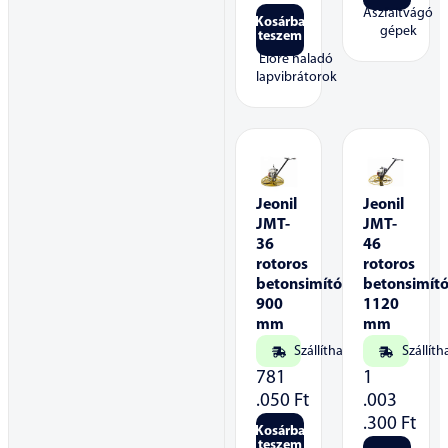
Aszfaltvágó
Kosárba
gépek
teszem
Előre haladó
lapvibrátorok
Jeonil
Jeonil
JMT-
JMT-
36
46
rotoros
rotoros
betonsimító
betonsimít
900
1120
mm
mm
Szállítható
Szállíth
781
1
.050
Ft
.003
.300
Ft
Kosárba
teszem