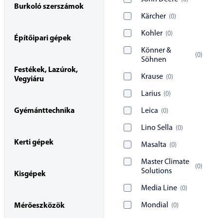
Burkoló szerszámok
Kärcher
(
0
)
Kohler
(
0
)
Építőipari gépek
Könner &
(
0
)
Söhnen
Festékek, Lazúrok,
Krause
(
0
)
Vegyiáru
Larius
(
0
)
Gyémánttechnika
Leica
(
0
)
Lino Sella
(
0
)
Kerti gépek
Masalta
(
0
)
Master Climate
(
0
)
Solutions
Kisgépek
Media Line
(
0
)
Mondial
(
0
)
Mérőeszközök