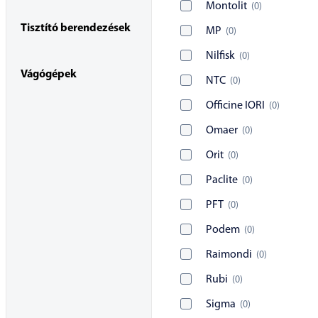
Montolit
(
0
)
Tisztító berendezések
MP
(
0
)
Nilfisk
(
0
)
Vágógépek
NTC
(
0
)
Officine IORI
(
0
)
Omaer
(
0
)
Orit
(
0
)
Paclite
(
0
)
PFT
(
0
)
Podem
(
0
)
Raimondi
(
0
)
Rubi
(
0
)
Sigma
(
0
)