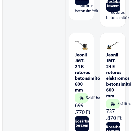
Kosárba
Rotoros
teszem
betonsimítók
Rotoros
betonsimítók
Jeonil
Jeonil
JMT-
JMT-
24 K
24 E
rotoros
rotoros
betonsimító
elektromos
600
betonsimít
mm
600
mm
Szállítható
Szállíth
699
737
.770
Ft
.870
Ft
Kosárba
teszem
Kosárba