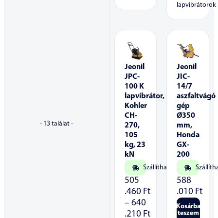
lapvibrátorok
Jeonil
Jeonil
JPC-
JIC-
100 K
14/7
lapvibrátor,
aszfaltvágó
Kohler
gép
CH-
Ø350
-
13
találat -
270,
mm,
105
Honda
kg, 23
GX-
kN
200
Szállítható
Szállíth
505
588
.460
Ft
.010
Ft
–
640
Kosárba
.210
Ft
teszem