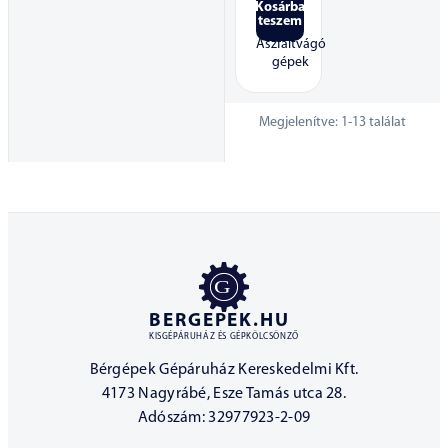
Kosárba
teszem
Aszfaltvágó
gépek
Megjelenítve:
1
-
13
találat
BERGEPEK.HU
KISGÉPÁRUHÁZ ÉS GÉPKÖLCSÖNZŐ
Bérgépek Gépáruház Kereskedelmi Kft.
4173 Nagyrábé, Esze Tamás utca 28.
Adószám: 32977923-2-09