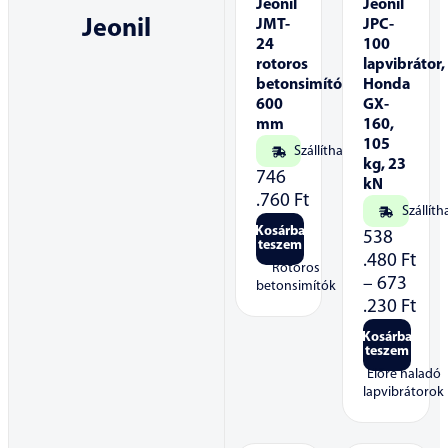
Jeonil
Jeonil
Jeonil
JMT-
JPC-
24
100
rotoros
lapvibrátor,
betonsimító
Honda
600
GX-
mm
160,
105
Szállítható
kg, 23
746
kN
.760
Ft
Szállíth
Kosárba
538
teszem
.480
Ft
Rotoros
–
673
betonsimítók
.230
Ft
Kosárba
teszem
Előre haladó
lapvibrátorok