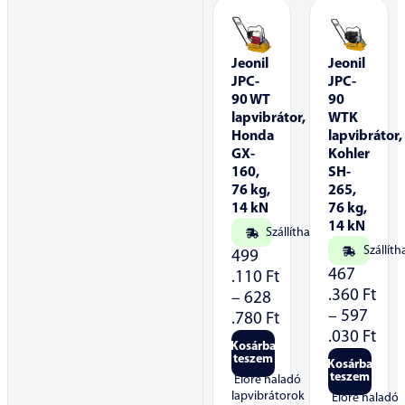
Jeonil
Jeonil
JPC-
JPC-
90 WT
90
lapvibrátor,
WTK
Honda
lapvibrátor,
GX-
Kohler
160,
SH-
76 kg,
265,
14 kN
76 kg,
14 kN
Szállítható
Szállíth
499
467
.110
Ft
.360
Ft
–
628
–
597
.780
Ft
.030
Ft
Kosárba
teszem
Kosárba
teszem
Előre haladó
lapvibrátorok
Előre haladó