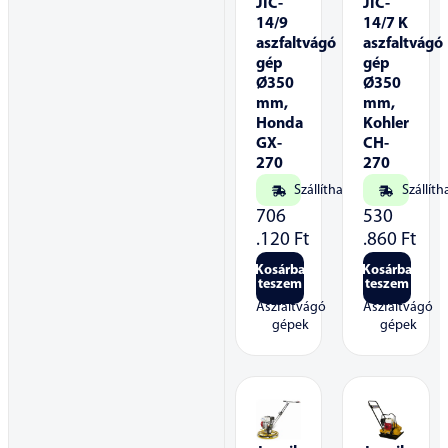
JIC-
JIC-
14/9
14/7 K
aszfaltvágó
aszfaltvágó
gép
gép
Ø350
Ø350
mm,
mm,
Honda
Kohler
GX-
CH-
270
270
Szállítható
Szállíth
706
530
.120
Ft
.860
Ft
Kosárba
Kosárba
teszem
teszem
Aszfaltvágó
Aszfaltvágó
gépek
gépek