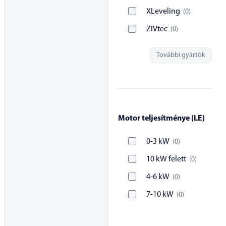
XLeveling
(
0
)
ZIVtec
(
0
)
További gyártók
Motor teljesítménye (LE)
0-3 kW
(
0
)
10 kW felett
(
0
)
4-6 kW
(
0
)
7-10 kW
(
0
)