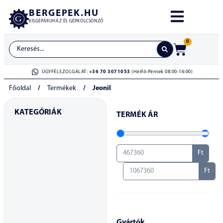
BERGEPEK.HU
KISGÉPÁRUHÁZ ÉS GÉPKÖLCSÖNZŐ
0
ÜGYFÉLSZOLGÁLAT:
+36 70 3071053
(Hétfő-Péntek 08:00-16:00)
Főoldal
/
Termékek
/
Jeonil
KATEGÓRIÁK
TERMÉK ÁR
Ft
Ft
Gyártók