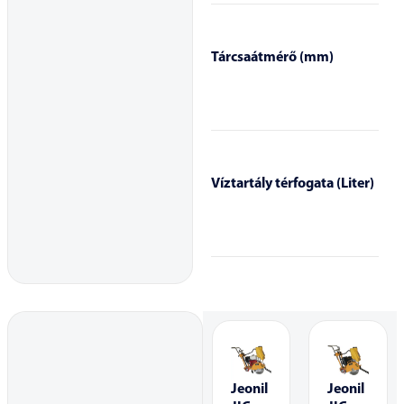
Tárcsaátmérő (mm)
Víztartály térfogata (Liter)
Jeonil
Jeonil