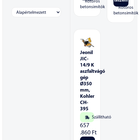
teszem
Rotoros
betonsimítók
Rotoros
betonsimítók
Jeonil
JIC-
14/9 K
aszfaltvágó
gép
Ø350
mm,
Kohler
CH-
395
Szállítható
657
.860
Ft