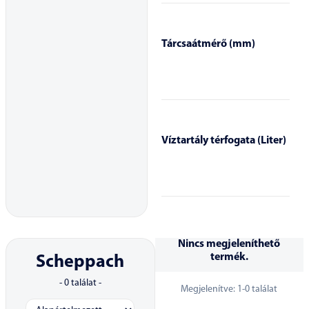
Tárcsaátmérő (mm)
Víztartály térfogata (Liter)
Nincs megjeleníthető
termék.
Scheppach
-
0
találat -
Megjelenítve:
1
-
0
találat