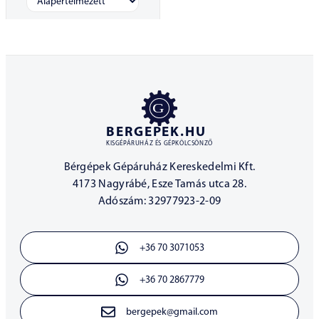
BERGEPEK.HU
KISGÉPÁRUHÁZ ÉS GÉPKÖLCSÖNZŐ
Bérgépek Gépáruház Kereskedelmi Kft.
4173 Nagyrábé, Esze Tamás utca 28.
Adószám: 32977923-2-09
+36 70 3071053
+36 70 2867779
bergepek@gmail.com