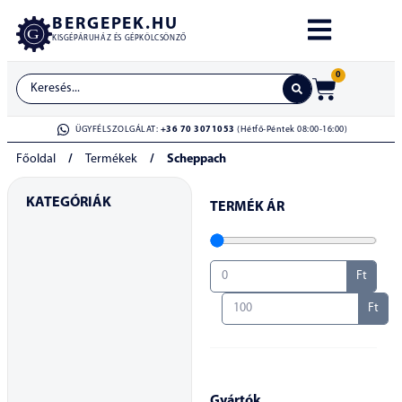
BERGEPEK.HU
KISGÉPÁRUHÁZ ÉS GÉPKÖLCSÖNZŐ
0
ÜGYFÉLSZOLGÁLAT:
+36 70 3071053
(Hétfő-Péntek 08:00-16:00)
Főoldal
/
Termékek
/
Scheppach
KATEGÓRIÁK
TERMÉK ÁR
Ft
Ft
Gyártók