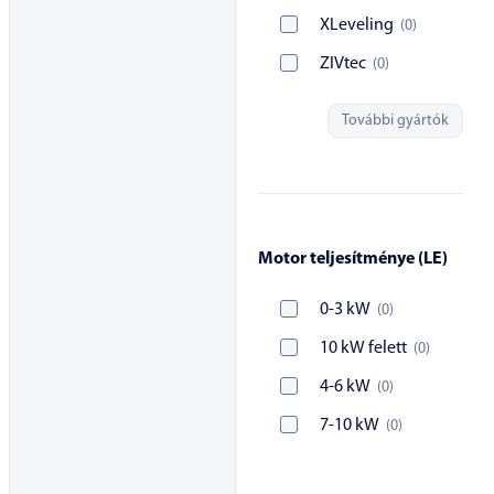
XLeveling
(
0
)
ZIVtec
(
0
)
További gyártók
Motor teljesítménye (LE)
0-3 kW
(
0
)
10 kW felett
(
0
)
4-6 kW
(
0
)
7-10 kW
(
0
)