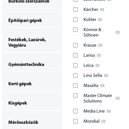
Burkoló szerszámok
Kärcher
(
0
)
Kohler
(
0
)
Építőipari gépek
Könner &
(
0
)
Söhnen
Festékek, Lazúrok,
Vegyiáru
Krause
(
0
)
Larius
(
0
)
Gyémánttechnika
Leica
(
0
)
Lino Sella
(
0
)
Kerti gépek
Masalta
(
0
)
Master Climate
(
0
)
Solutions
Kisgépek
Media Line
(
0
)
Mondial
(
0
)
Mérőeszközök