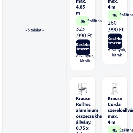
max.
max.
4,85
4 m
m
Szállíth
Szállítható
260
323
.990
Ft
-
6
találat -
.990
Ft
Kosárba
teszem
Kosárba
teszem
Állványok,
létrák
Állványok,
létrák
Krause
Krause
RollTec
Corda
alumínium
szerelőállvá
összecsukható
max.
állvány,
4 m
0.75 x
Szállíth