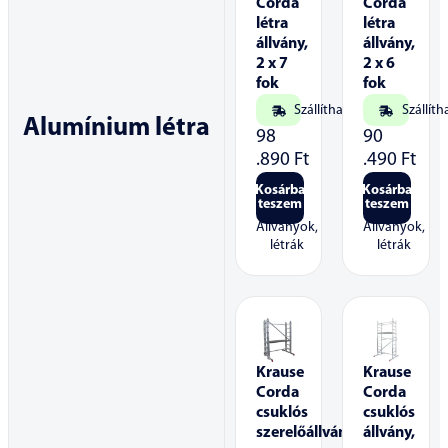
Corda
Corda
létra
létra
állvány,
állvány,
2 x 7
2 x 6
fok
fok
Szállítható
Szállíth
Alumínium létra
98
90
.890
Ft
.490
Ft
Kosárba
Kosárba
teszem
teszem
Állványok,
Állványok,
létrák
létrák
Krause
Krause
Corda
Corda
csuklós
csuklós
szerelőállvány,
állvány,