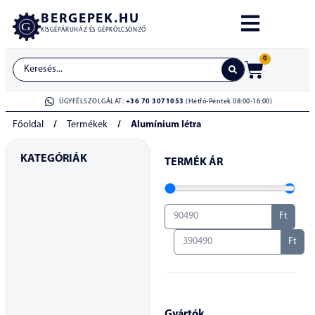
BERGEPEK.HU
KISGÉPÁRUHÁZ ÉS GÉPKÖLCSÖNZŐ
0
ÜGYFÉLSZOLGÁLAT:
+36 70 3071053
(Hétfő-Péntek 08:00-16:00)
Főoldal
/
Termékek
/
Alumínium létra
KATEGÓRIÁK
TERMÉK ÁR
Ft
Ft
Gyártók