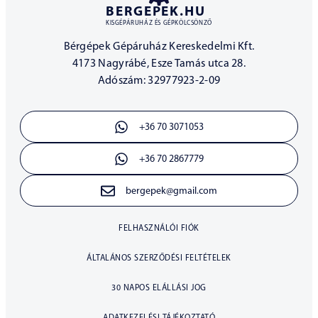
BERGEPEK.HU
KISGÉPÁRUHÁZ ÉS GÉPKÖLCSÖNZŐ
Bérgépek Gépáruház Kereskedelmi Kft.
4173 Nagyrábé, Esze Tamás utca 28.
Adószám: 32977923-2-09
+36 70 3071053
+36 70 2867779
bergepek@gmail.com
FELHASZNÁLÓI FIÓK
ÁLTALÁNOS SZERZŐDÉSI FELTÉTELEK
30 NAPOS ELÁLLÁSI JOG