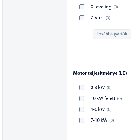
XLeveling
(
0
)
ZIVtec
(
0
)
További gyártók
Motor teljesítménye (LE)
0-3 kW
(
0
)
10 kW felett
(
0
)
4-6 kW
(
0
)
7-10 kW
(
0
)