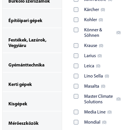
Burkoló szerszámok
Kärcher
(
0
)
Kohler
(
0
)
Építőipari gépek
Könner &
(
0
)
Söhnen
Festékek, Lazúrok,
Vegyiáru
Krause
(
0
)
Larius
(
0
)
Gyémánttechnika
Leica
(
0
)
Lino Sella
(
0
)
Kerti gépek
Masalta
(
0
)
Master Climate
(
0
)
Solutions
Kisgépek
Media Line
(
0
)
Mondial
(
0
)
Mérőeszközök