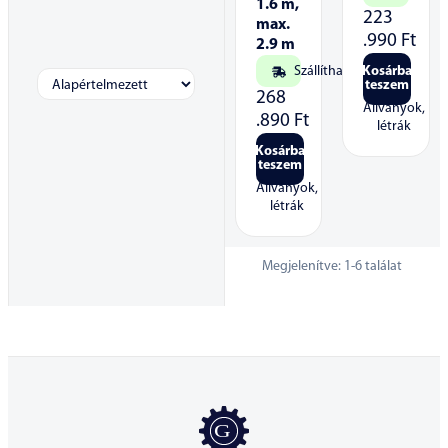
1.6 m,
223
max.
.990
Ft
2.9 m
Szállítható
Kosárba
teszem
268
Állványok,
.890
Ft
létrák
Kosárba
teszem
Állványok,
létrák
Megjelenítve:
1
-
6
találat