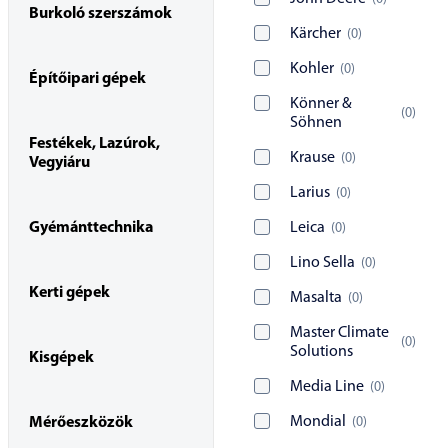
Burkoló szerszámok
Kärcher
(
0
)
Kohler
(
0
)
Építőipari gépek
Könner &
(
0
)
Söhnen
Festékek, Lazúrok,
Krause
(
0
)
Vegyiáru
Larius
(
0
)
Gyémánttechnika
Leica
(
0
)
Lino Sella
(
0
)
Kerti gépek
Masalta
(
0
)
Master Climate
(
0
)
Solutions
Kisgépek
Media Line
(
0
)
Mondial
(
0
)
Mérőeszközök