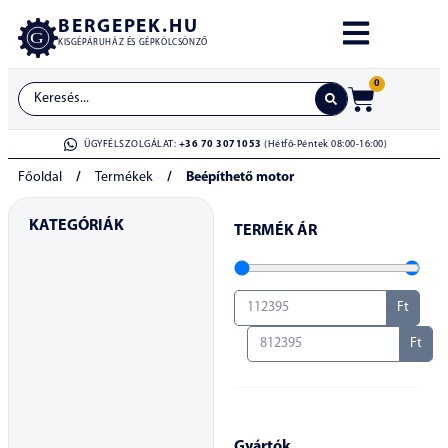
BERGEPEK.HU
KISGÉPÁRUHÁZ ÉS GÉPKÖLCSÖNZŐ
0
ÜGYFÉLSZOLGÁLAT:
+36 70 3071053
(Hétfő-Péntek 08:00-16:00)
Főoldal
/
Termékek
/
Beépíthető motor
KATEGÓRIÁK
TERMÉK ÁR
Ft
Ft
Gyártók