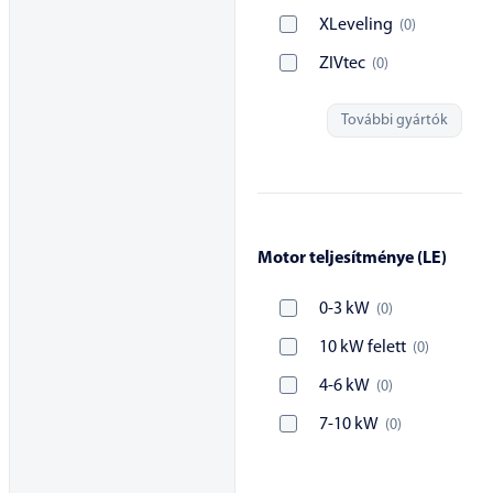
XLeveling
(
0
)
ZIVtec
(
0
)
További gyártók
Motor teljesítménye (LE)
0-3 kW
(
0
)
10 kW felett
(
0
)
4-6 kW
(
0
)
7-10 kW
(
0
)