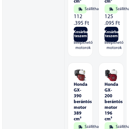
cm³
cm³
Szállítható
Szállíth
112
125
.395
Ft
.095
Ft
Kosárba
Kosárba
teszem
teszem
Beépíthető
Beépíthető
motorok
motorok
Honda
Honda
GX-
GX-
390
200
berántós
berántós
motor
motor
389
196
cm³
cm³
Szállítható
Szállíth