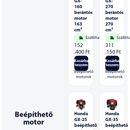
GX-
GX-
160
270
berántós
berántós
motor
motor
163
270
cm³
cm³
Szállítható
Szállíth
152
311
.400
Ft
.150
Ft
Kosárba
Kosárba
teszem
teszem
Beépíthető
Beépíthető
motorok
motorok
Beépíthető
Honda
Honda
GX-25
GX-35
motor
beépíthető
beépíthető