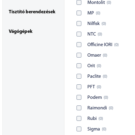
Montolit
(
0
)
Tisztító berendezések
MP
(
0
)
Nilfisk
(
0
)
Vágógépek
NTC
(
0
)
Officine IORI
(
0
)
Omaer
(
0
)
Orit
(
0
)
Paclite
(
0
)
PFT
(
0
)
Podem
(
0
)
Raimondi
(
0
)
Rubi
(
0
)
Sigma
(
0
)