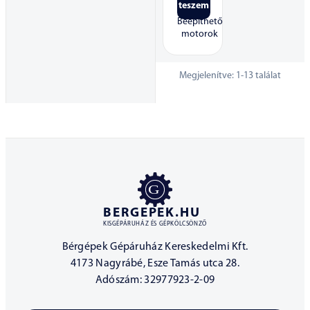
teszem
Beépíthető
motorok
Megjelenítve:
1
-
13
találat
BERGEPEK.HU
KISGÉPÁRUHÁZ ÉS GÉPKÖLCSÖNZŐ
Bérgépek Gépáruház Kereskedelmi Kft.
4173 Nagyrábé, Esze Tamás utca 28.
Adószám: 32977923-2-09