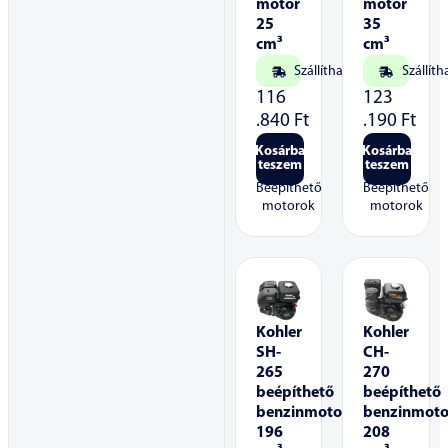
motor
motor
25
35
cm³
cm³
Szállítható
Szállíth
116
123
.840
Ft
.190
Ft
Kosárba
Kosárba
teszem
teszem
Beépíthető
Beépíthető
motorok
motorok
Kohler
Kohler
SH-
CH-
265
270
beépíthető
beépíthető
benzinmotor
benzinmoto
196
208