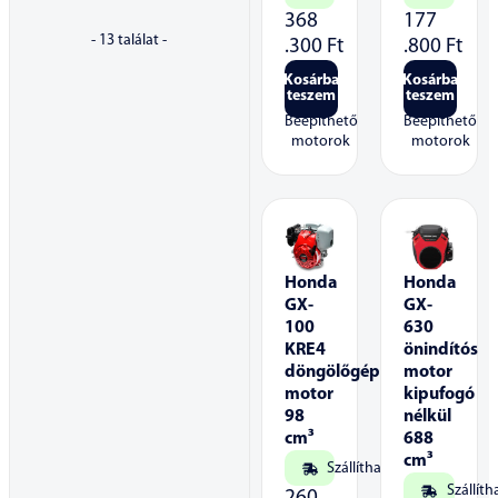
368
177
-
13
találat -
.300
Ft
.800
Ft
Kosárba
Kosárba
teszem
teszem
Beépíthető
Beépíthető
motorok
motorok
Honda
Honda
GX-
GX-
100
630
KRE4
önindítós
döngölőgép
motor
motor
kipufogó
98
nélkül
cm³
688
cm³
Szállítható
Szállíth