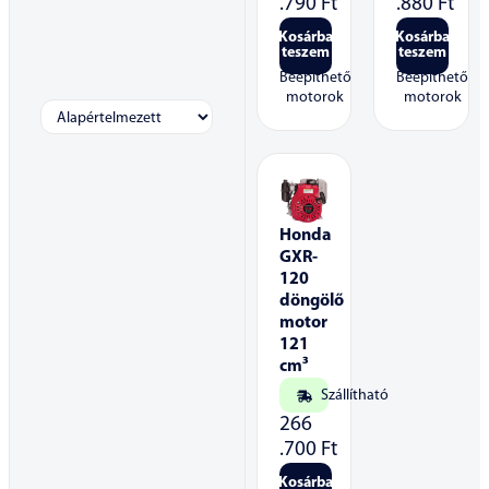
.790
Ft
.880
Ft
Kosárba
Kosárba
teszem
teszem
Beépíthető
Beépíthető
motorok
motorok
Honda
GXR-
120
döngölő
motor
121
cm³
Szállítható
266
.700
Ft
Kosárba