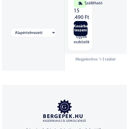
Szállítható
15
.490
Ft
Kosárba
teszem
Egyéb
eszközök
Megjelenítve:
1
-
3
találat
BERGEPEK.HU
KISGÉPÁRUHÁZ ÉS GÉPKÖLCSÖNZŐ