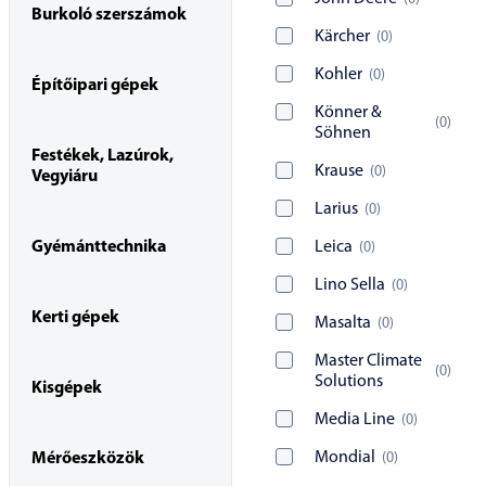
Burkoló szerszámok
Kärcher
(
0
)
Kohler
(
0
)
Építőipari gépek
Könner &
(
0
)
Söhnen
Festékek, Lazúrok,
Krause
(
0
)
Vegyiáru
Larius
(
0
)
Gyémánttechnika
Leica
(
0
)
Lino Sella
(
0
)
Kerti gépek
Masalta
(
0
)
Master Climate
(
0
)
Solutions
Kisgépek
Media Line
(
0
)
Mondial
(
0
)
Mérőeszközök