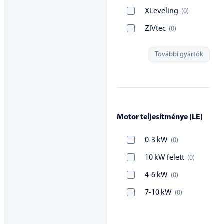
XLeveling
(
0
)
ZIVtec
(
0
)
További gyártók
Motor teljesítménye (LE)
0-3 kW
(
0
)
10 kW felett
(
0
)
4-6 kW
(
0
)
7-10 kW
(
0
)