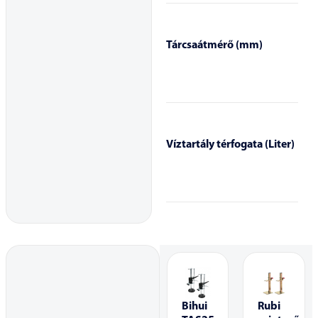
Tárcsaátmérő (mm)
Víztartály térfogata (Liter)
Bihui
Rubi