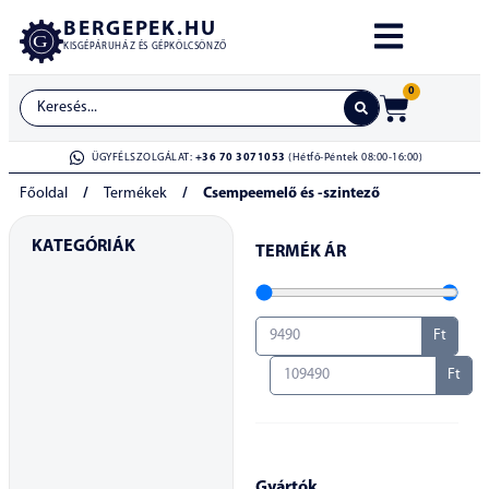
BERGEPEK.HU
KISGÉPÁRUHÁZ ÉS GÉPKÖLCSÖNZŐ
0
ÜGYFÉLSZOLGÁLAT:
+36 70 3071053
(Hétfő-Péntek 08:00-16:00)
Főoldal
/
Termékek
/
Csempeemelő és -szintező
KATEGÓRIÁK
TERMÉK ÁR
Ft
Ft
Gyártók