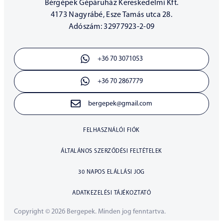
Bérgépek Gépáruház Kereskedelmi Kft.
4173 Nagyrábé, Esze Tamás utca 28.
Adószám: 32977923-2-09
+36 70 3071053
+36 70 2867779
bergepek@gmail.com
FELHASZNÁLÓI FIÓK
ÁLTALÁNOS SZERZŐDÉSI FELTÉTELEK
30 NAPOS ELÁLLÁSI JOG
ADATKEZELÉSI TÁJÉKOZTATÓ
Copyright © 2026 Bergepek. Minden jog fenntartva.