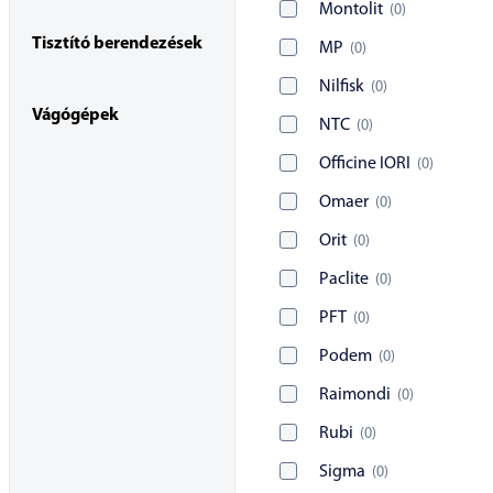
Montolit
(
0
)
Tisztító berendezések
MP
(
0
)
Nilfisk
(
0
)
Vágógépek
NTC
(
0
)
Officine IORI
(
0
)
Omaer
(
0
)
Orit
(
0
)
Paclite
(
0
)
PFT
(
0
)
Podem
(
0
)
Raimondi
(
0
)
Rubi
(
0
)
Sigma
(
0
)