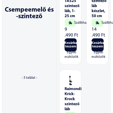
TAS25
szintező
szintező
láb
Csempeemelő és
láb, 1-
készlet,
-szintező
25 cm
50 cm
Szállítható
Szállíth
9
14
.490
Ft
.490
Ft
Kosárba
Kosárba
teszem
teszem
Egyéb
Egyéb
eszközök
eszközök
-
3
találat -
Raimondi
Krick-
Krock
szintező
láb