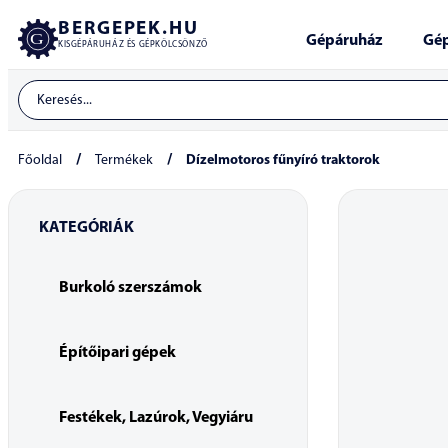
BERGEPEK.HU
Gépáruház
Gép
KISGÉPÁRUHÁZ ÉS GÉPKÖLCSÖNZŐ
/
/
Főoldal
Termékek
Dízelmotoros fűnyíró traktorok
KATEGÓRIÁK
Burkoló szerszámok
Építőipari gépek
Festékek, Lazúrok, Vegyiáru