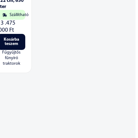
122 cm, 650
iter
Szállítható
13 .475
.000
Ft
Kosárba
teszem
Fűgyűjtős
fűnyíró
traktorok