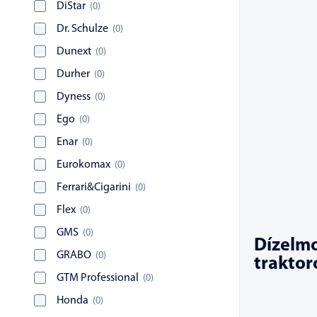
DiStar
(
0
)
Dr. Schulze
(
0
)
Dunext
(
0
)
Durher
(
0
)
Dyness
(
0
)
Ego
(
0
)
Enar
(
0
)
Eurokomax
(
0
)
Ferrari&Cigarini
(
0
)
Flex
(
0
)
GMS
(
0
)
Dízelmo
GRABO
(
0
)
traktor
GTM Professional
(
0
)
Honda
(
0
)