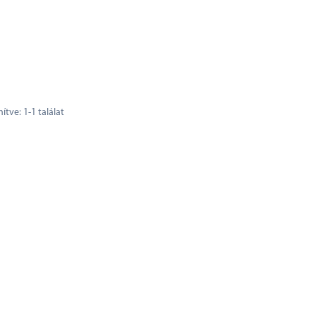
nítve:
1
-
1
találat