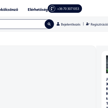
+36 70 3071053
kölcsönző
Elérhetőség
|
Regisztráció
Bejelentkezés
f
f
t