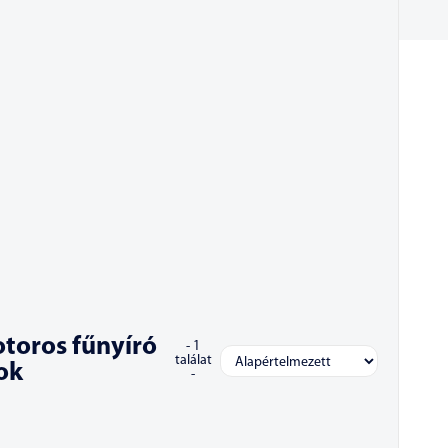
toros fűnyíró
-
1
találat
ok
-