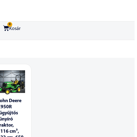
0
Kosár
John Deere
X950R
űgyűjtős
űnyíró
raktor,
1116 cm³,