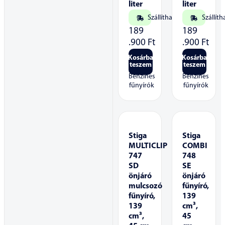
liter
liter
Szállítható
Szállíth
189
189
.900
Ft
.900
Ft
Kosárba
Kosárba
teszem
teszem
Benzines
Benzines
fűnyírók
fűnyírók
Stiga
Stiga
MULTICLIP
COMBI
747
748
SD
SE
önjáró
önjáró
mulcsozó
fűnyíró,
fűnyíró,
139
139
cm³,
cm³,
45