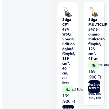
Stiga
Stiga
CP1
MULTICLIP
484
547 S
WSQ
önjáró
Special
mulcsozó
Edition
fűnyíró,
önjáró
123
fűnyíró,
cm³,
139
45 cm
cm³,
Szállíth
46
169
cm,
.900
Ft
60
liter
Kosárba
teszem
Szállítható
Benzines
139
fűnyírók
.900
Ft