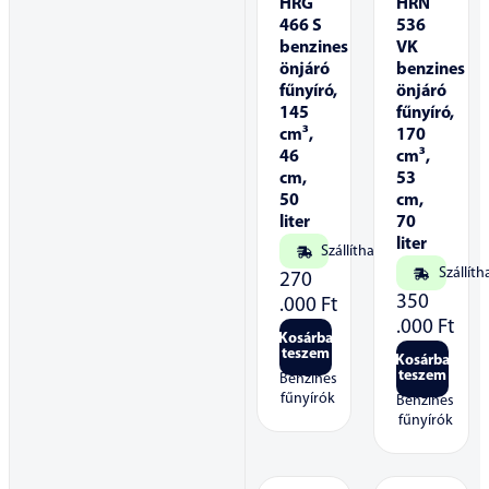
HRG
HRN
466 S
536
benzines
VK
önjáró
benzines
fűnyíró,
önjáró
145
fűnyíró,
cm³,
170
46
cm³,
cm,
53
50
cm,
liter
70
liter
Szállítható
Szállíth
270
350
.000
Ft
.000
Ft
Kosárba
teszem
Kosárba
teszem
Benzines
fűnyírók
Benzines
fűnyírók