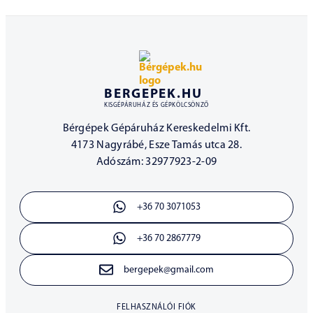
BERGEPEK.HU
KISGÉPÁRUHÁZ ÉS GÉPKÖLCSÖNZŐ
Bérgépek Gépáruház Kereskedelmi Kft.
4173 Nagyrábé, Esze Tamás utca 28.
Adószám: 32977923-2-09
+36 70 3071053
+36 70 2867779
bergepek@gmail.com
FELHASZNÁLÓI FIÓK