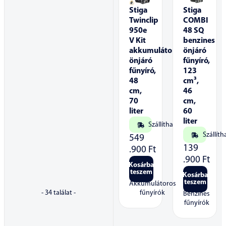
Stiga
Stiga
Twinclip
COMBI
950e
48 SQ
V Kit
benzines
akkumulátoros
önjáró
önjáró
fűnyíró,
fűnyíró,
123
48
cm³,
cm,
46
70
cm,
liter
60
liter
Szállítható
Szállíth
549
139
.900
Ft
.900
Ft
Kosárba
teszem
Kosárba
teszem
Akkumulátoros
fűnyírók
-
34
találat -
Benzines
fűnyírók