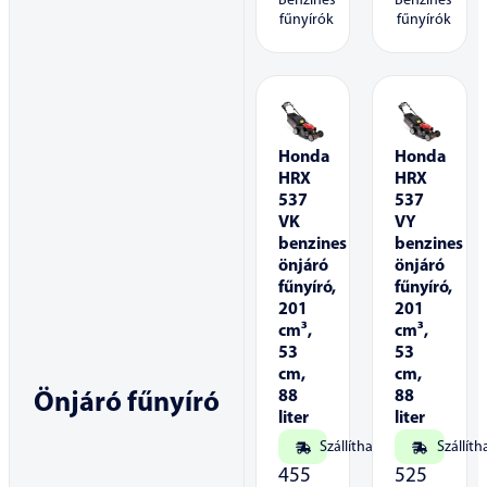
Benzines
Benzines
fűnyírók
fűnyírók
Honda
Honda
HRX
HRX
537
537
VK
VY
benzines
benzines
önjáró
önjáró
fűnyíró,
fűnyíró,
201
201
cm³,
cm³,
53
53
cm,
cm,
88
88
Önjáró fűnyíró
liter
liter
Szállítható
Szállíth
455
525