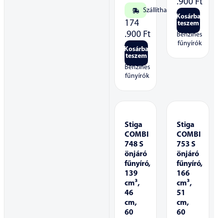
.900
Ft
Szállítható
Kosárba
174
teszem
.900
Ft
Benzines
fűnyírók
Kosárba
teszem
Benzines
fűnyírók
Stiga
Stiga
COMBI
COMBI
748 S
753 S
önjáró
önjáró
fűnyíró,
fűnyíró,
139
166
cm³,
cm³,
46
51
cm,
cm,
60
60