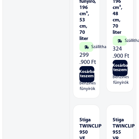
fűnyíró,
196
196
cm³,
cm³,
48
53
cm,
cm,
70
70
liter
liter
Szállíth
Szállítható
324
299
.900
Ft
.900
Ft
Kosárba
teszem
Kosárba
teszem
Benzines
fűnyírók
Benzines
fűnyírók
Stiga
Stiga
TWINCLIP
TWINCLIP
950
955
VE
VR