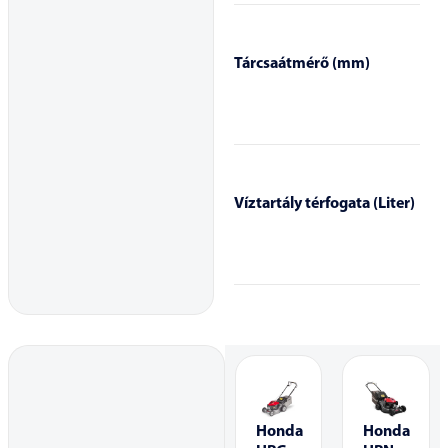
Tárcsaátmérő (mm)
Víztartály térfogata (Liter)
Honda
Honda