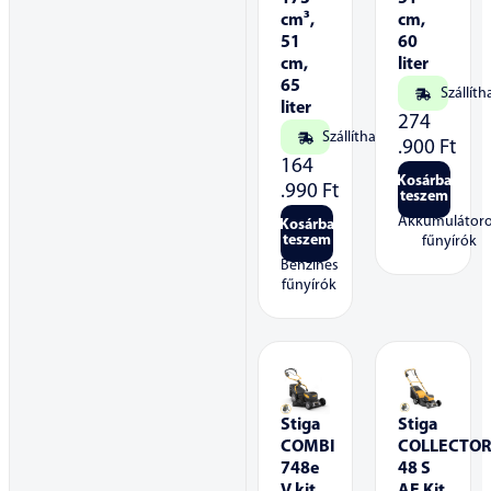
cm³,
cm,
51
60
cm,
liter
65
Szállíth
liter
274
Szállítható
.900
Ft
164
Kosárba
.990
Ft
teszem
Akkumulátor
Kosárba
teszem
fűnyírók
Benzines
fűnyírók
Stiga
Stiga
COMBI
COLLECTO
748e
48 S
V kit
AE Kit