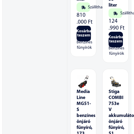
liter
Szállítható
Szállíth
810
124
.000
Ft
.990
Ft
Kosárba
teszem
Kosárba
teszem
Benzines
fűnyírók
Benzines
fűnyírók
Media
Stiga
Line
COMBI
MG51-
753e
S
V
benzines
akkumuláto
önjáró
önjáró
fűnyíró,
fűnyíró,
173
51