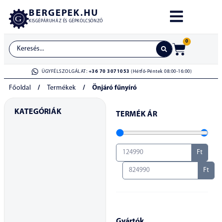
BERGEPEK.HU
KISGÉPÁRUHÁZ ÉS GÉPKÖLCSÖNZŐ
0
ÜGYFÉLSZOLGÁLAT:
+36 70 3071053
(Hétfő-Péntek 08:00-16:00)
Főoldal
/
Termékek
/
Önjáró fűnyíró
KATEGÓRIÁK
TERMÉK ÁR
Ft
Ft
Gyártók