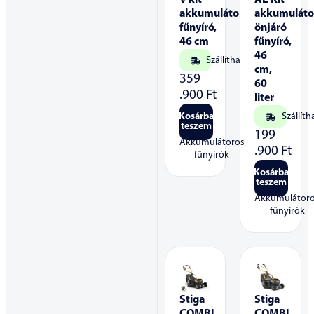
akkumulátoros
akkumuláto
fűnyíró,
önjáró
46 cm
fűnyíró,
46
Szállítható
cm,
359
60
.900
Ft
liter
Kosárba
Szállíth
teszem
199
Akkumulátoros
.900
Ft
fűnyírók
Kosárba
teszem
Akkumulátor
fűnyírók
Stiga
Stiga