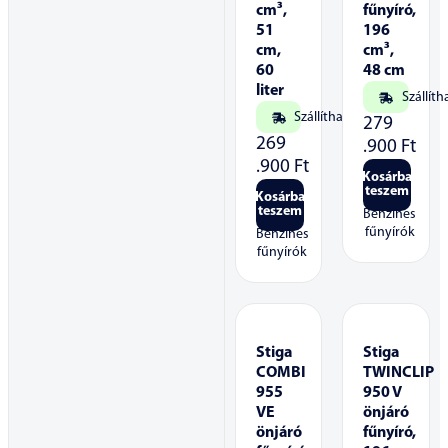
cm³,
fűnyíró,
51
196
cm,
cm³,
60
48 cm
liter
Szállíth
Szállítható
279
269
.900
Ft
.900
Ft
Kosárba
teszem
Kosárba
teszem
Benzines
fűnyírók
Benzines
fűnyírók
Stiga
Stiga
COMBI
TWINCLIP
955
950 V
VE
önjáró
önjáró
fűnyíró,