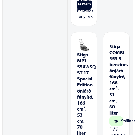
Kosárba
teszem
Benzines
fűnyírók
Stiga
COMBI
Stiga
553 S
MP1
benzines
554WSQ
önjáró
ST 17
fűnyíró,
Special
166
Edition
cm³,
önjáró
51
fűnyíró,
cm,
166
60
cm³,
liter
53
cm,
Szállíth
70
179
liter