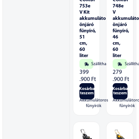
COMBI
COMBI
753e
748e
V Kit
V
akkumulátoros
akkumuláto
önjáró
önjáró
fűnyíró,
fűnyíró,
51
46
cm,
cm,
60
60
liter
liter
Szállítható
Szállíth
399
279
.900
Ft
.900
Ft
Kosárba
Kosárba
teszem
teszem
Akkumulátoros
Akkumulátor
fűnyírók
fűnyírók