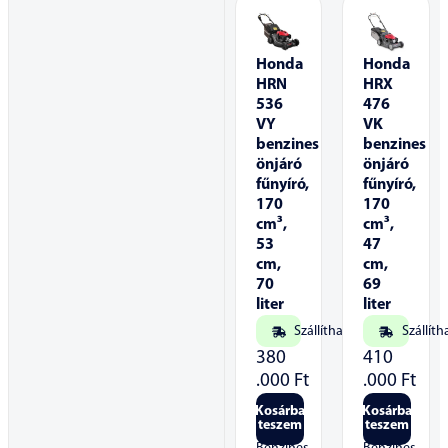
Honda
Honda
HRN
HRX
536
476
VY
VK
benzines
benzines
önjáró
önjáró
fűnyíró,
fűnyíró,
170
170
cm³,
cm³,
53
47
cm,
cm,
70
69
liter
liter
Szállítható
Szállíth
380
410
.000
Ft
.000
Ft
Kosárba
Kosárba
teszem
teszem