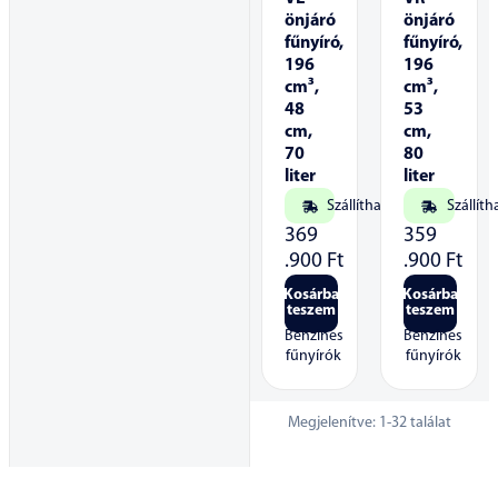
önjáró
önjáró
fűnyíró,
fűnyíró,
196
196
cm³,
cm³,
48
53
cm,
cm,
70
80
liter
liter
Szállítható
Szállíth
369
359
.900
Ft
.900
Ft
Kosárba
Kosárba
teszem
teszem
Benzines
Benzines
fűnyírók
fűnyírók
Megjelenítve:
1
-
32
találat