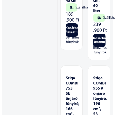
45 cm
cm,
60
Szállítható
liter
189
Szállíth
.900
Ft
239
Kosárba
.900
Ft
teszem
Benzines
Kosárba
teszem
fűnyírók
Benzines
fűnyírók
Stiga
Stiga
COMBI
COMBI
753
955 V
SE
önjáró
önjáró
fűnyíró,
fűnyíró,
196
166
cm³,
cm³,
53