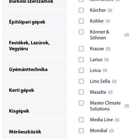
Burkoló szerszámok
Kärcher
(
0
)
Kohler
(
0
)
Építőipari gépek
Könner &
(
0
)
Söhnen
Festékek, Lazúrok,
Vegyiáru
Krause
(
0
)
Larius
(
0
)
Gyémánttechnika
Leica
(
0
)
Lino Sella
(
0
)
Kerti gépek
Masalta
(
0
)
Master Climate
(
0
)
Solutions
Kisgépek
Media Line
(
0
)
Mondial
(
0
)
Mérőeszközök