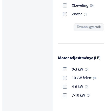
XLeveling
(
0
)
ZIVtec
(
0
)
További gyártók
Motor teljesítménye (LE)
0-3 kW
(
0
)
10 kW felett
(
0
)
4-6 kW
(
0
)
7-10 kW
(
0
)