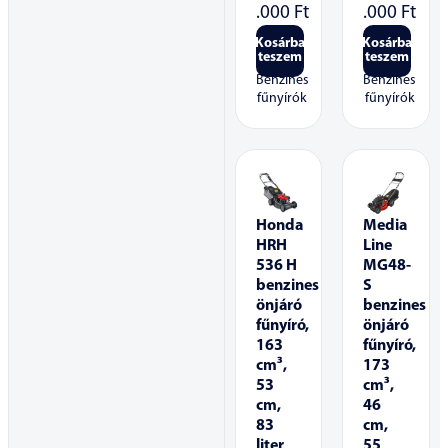
.000
Ft
.000
Ft
Kosárba
Kosárba
teszem
teszem
Benzines
Benzines
fűnyírók
fűnyírók
Honda
Media
HRH
Line
536 H
MG48-
benzines
S
önjáró
benzines
fűnyíró,
önjáró
163
fűnyíró,
cm³,
173
53
cm³,
cm,
46
83
cm,
liter
55