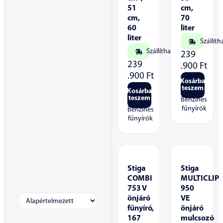
51
cm,
cm,
70
60
liter
liter
Szállíth
Szállítható
239
239
.900
Ft
.900
Ft
Kosárba
teszem
Kosárba
teszem
Benzines
fűnyírók
Benzines
fűnyírók
Stiga
Stiga
COMBI
MULTICLIP
753 V
950
önjáró
VE
fűnyíró,
önjáró
167
mulcsozó