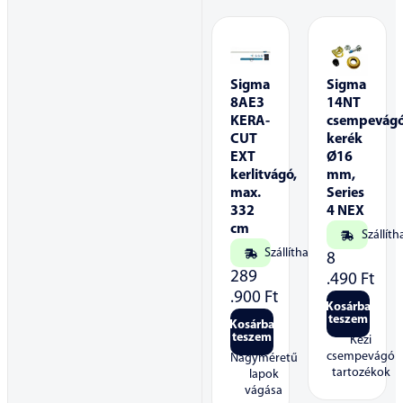
Sigma
Sigma
8AE3
14NT
KERA-
csempevág
CUT
kerék
EXT
Ø16
kerlitvágó,
mm,
max.
Series
332
4 NEX
cm
Szállíth
Szállítható
8
289
.490
Ft
.900
Ft
Kosárba
teszem
Kosárba
teszem
Kézi
csempevágó
Nagyméretű
tartozékok
lapok
vágása