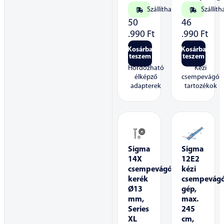
Szállítható
Szállíth
50
46
.990
Ft
.990
Ft
Kosárba
Kosárba
teszem
teszem
Hordozható
Kézi
élképző
csempevágó
adapterek
tartozékok
Sigma
Sigma
14X
12E2
csempevágó
kézi
kerék
csempevág
Ø13
gép,
mm,
max.
Series
245
XL
cm,