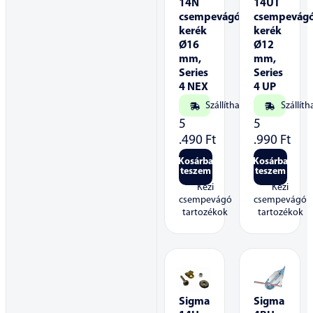
14N
14UT
csempevágó
csempevág
kerék
kerék
Ø16
Ø12
mm,
mm,
Series
Series
4 NEX
4 UP
Szállítható
Szállíth
5
5
.490
Ft
.990
Ft
Kosárba
Kosárba
teszem
teszem
Kézi
Kézi
csempevágó
csempevágó
tartozékok
tartozékok
Sigma
Sigma