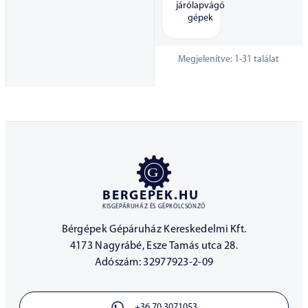
járólapvágó
gépek
Megjelenítve:
1
-
31
találat
BERGEPEK.HU
KISGÉPÁRUHÁZ ÉS GÉPKÖLCSÖNZŐ
Bérgépek Gépáruház Kereskedelmi Kft.
4173 Nagyrábé, Esze Tamás utca 28.
Adószám: 32977923-2-09
+36 70 3071053