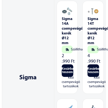
Sigma
Sigma
14A
14T
csempevágó
csempevág
kerék
kerék
Ø12
Ø12
mm
mm
Szállítható
Szállíth
2
4
.990
Ft
.990
Ft
Kosárba
Kosárba
teszem
teszem
Sigma
Kézi
Kézi
csempevágó
csempevágó
tartozékok
tartozékok