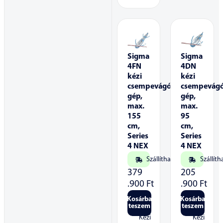
Sigma
Sigma
4FN
4DN
kézi
kézi
csempevágó
csempevág
gép,
gép,
max.
max.
155
95
cm,
cm,
Series
Series
4 NEX
4 NEX
Szállítható
Szállíth
379
205
.900
Ft
.900
Ft
Kosárba
Kosárba
teszem
teszem
Kézi
Kézi