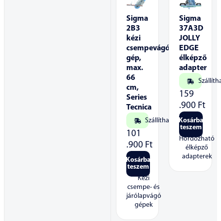
Sigma
Sigma
2B3
37A3D
kézi
JOLLY
csempevágó
EDGE
gép,
élképző
max.
adapter
66
Szállíth
cm,
159
Series
.900
Ft
Tecnica
Szállítható
Kosárba
teszem
101
Hordozható
.900
Ft
élképző
adapterek
Kosárba
teszem
Kézi
csempe- és
járólapvágó
gépek