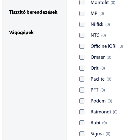
Montolit
(
0
)
Tisztító berendezések
MP
(
0
)
Nilfisk
(
0
)
Vágógépek
NTC
(
0
)
Officine IORI
(
0
)
Omaer
(
0
)
Orit
(
0
)
Paclite
(
0
)
PFT
(
0
)
Podem
(
0
)
Raimondi
(
0
)
Rubi
(
0
)
Sigma
(
0
)