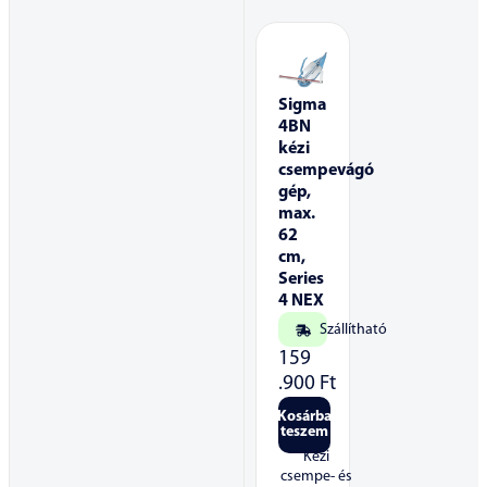
Sigma
4BN
kézi
csempevágó
gép,
max.
62
cm,
Series
4 NEX
Szállítható
159
.900
Ft
Kosárba
teszem
Kézi
csempe- és