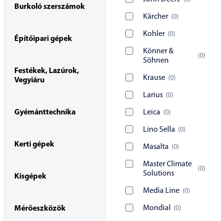
Burkoló szerszámok
Kärcher
(
0
)
Kohler
(
0
)
Építőipari gépek
Könner &
(
0
)
Söhnen
Festékek, Lazúrok,
Krause
(
0
)
Vegyiáru
Larius
(
0
)
Gyémánttechnika
Leica
(
0
)
Lino Sella
(
0
)
Kerti gépek
Masalta
(
0
)
Master Climate
(
0
)
Solutions
Kisgépek
Media Line
(
0
)
Mondial
(
0
)
Mérőeszközök