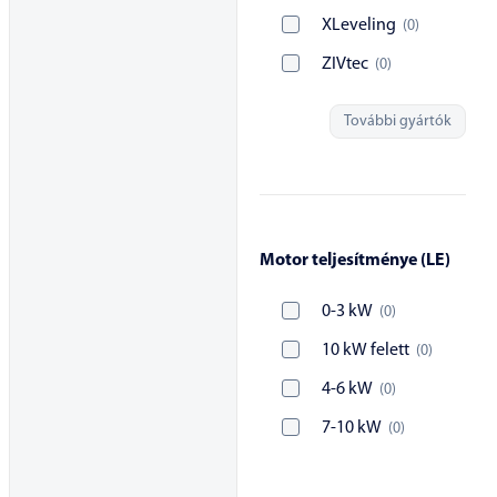
XLeveling
(
0
)
ZIVtec
(
0
)
További gyártók
Motor teljesítménye (LE)
0-3 kW
(
0
)
10 kW felett
(
0
)
4-6 kW
(
0
)
7-10 kW
(
0
)