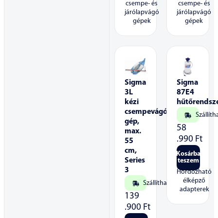
csempe- és
csempe- és
járólapvágó
járólapvágó
gépek
gépek
Sigma
Sigma
3L
87E4
kézi
hűtőrendsz
csempevágó
Szállíth
gép,
58
max.
.990
Ft
55
cm,
Kosárba
Series
teszem
3
Hordozható
élképző
Szállítható
adapterek
139
.900
Ft