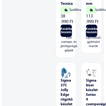
Tecnica
mm
Szállítható
Szállíth
38
113
.990
Ft
.990
Ft
Kosárba
Kosárba
teszem
teszem
Kézi
Élprofilozó
csempe- és
gyémánt
járólapvágó
marók
gépek
Sigma
Sigma
37C
lézer
Jolly
készlet
Edge
Series
rögzítő
4
készlet
csempevág