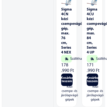
Sigma
Sigma
4CN
4CU
kézi
kézi
csempevágó
csempevág
gép,
gép,
max.
max.
76
84
cm,
cm,
Series
Series
4 NEX
4 UP
Szállítható
Szállíth
178
171
.990
Ft
.990
Ft
Kosárba
Kosárba
teszem
teszem
Kézi
Kézi
csempe- és
csempe- és
járólapvágó
járólapvágó
gépek
gépek