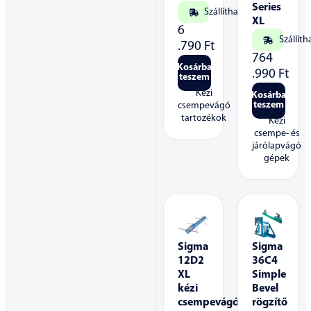
Series
Szállítható
XL
6
Szállíth
.790
Ft
764
Kosárba
.990
Ft
teszem
Kézi
Kosárba
teszem
csempevágó
tartozékok
Kézi
csempe- és
járólapvágó
gépek
Sigma
Sigma
12D2
36C4
XL
Simple
kézi
Bevel
csempevágó
rögzítő