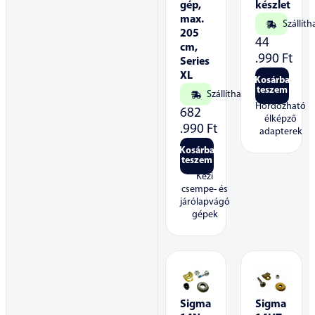
gép,
készlet
max.
Szállíth
205
44
cm,
.990
Ft
Series
XL
Kosárba
teszem
Szállítható
Hordozható
682
élképző
.990
Ft
adapterek
Kosárba
teszem
Kézi
csempe- és
járólapvágó
gépek
Sigma
Sigma