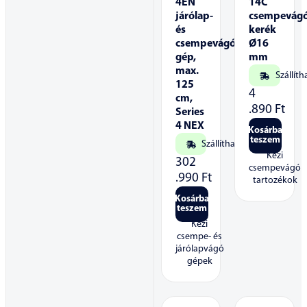
4EN
14C
járólap-
csempevág
és
kerék
csempevágó
Ø16
gép,
mm
max.
Szállíth
125
4
cm,
.890
Ft
Series
4 NEX
Kosárba
teszem
Szállítható
Kézi
302
csempevágó
.990
Ft
tartozékok
Kosárba
teszem
Kézi
csempe- és
járólapvágó
gépek