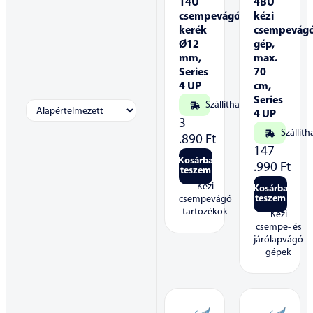
14U
4BU
csempevágó
kézi
kerék
csempevág
Ø12
gép,
mm,
max.
Series
70
4 UP
cm,
Series
Szállítható
4 UP
3
Szállíth
.890
Ft
147
Kosárba
.990
Ft
teszem
Kézi
Kosárba
teszem
csempevágó
tartozékok
Kézi
csempe- és
járólapvágó
gépek