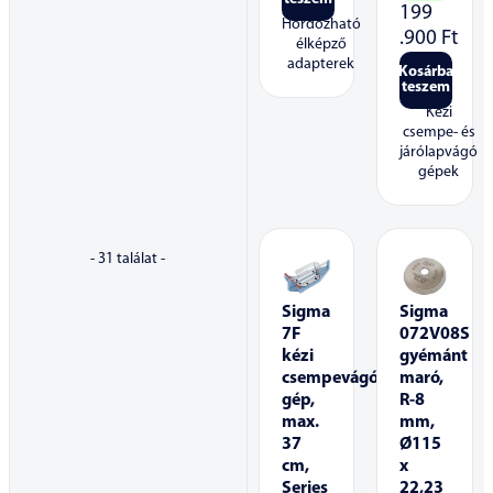
199
Hordozható
.900
Ft
élképző
adapterek
Kosárba
teszem
Kézi
csempe- és
járólapvágó
gépek
-
31
találat -
Sigma
Sigma
7F
072V08S
kézi
gyémánt
csempevágó
maró,
gép,
R-8
max.
mm,
37
Ø115
cm,
x
Series
22,23