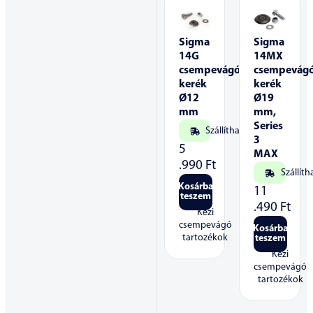
Sigma
Sigma
14G
14MX
csempevágó
csempevág
kerék
kerék
Ø12
Ø19
mm
mm,
Series
Szállítható
3
5
MAX
.990
Ft
Szállíth
Kosárba
11
teszem
.490
Ft
Kézi
csempevágó
Kosárba
tartozékok
teszem
Kézi
csempevágó
tartozékok