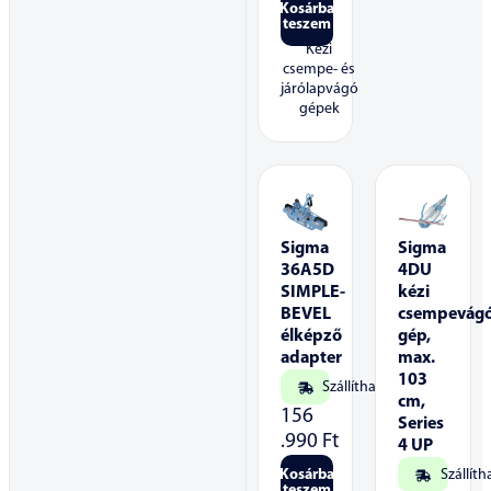
Kosárba
teszem
Kézi
csempe- és
járólapvágó
gépek
Sigma
Sigma
36A5D
4DU
SIMPLE-
kézi
BEVEL
csempevág
élképző
gép,
adapter
max.
103
Szállítható
cm,
156
Series
.990
Ft
4 UP
Kosárba
Szállíth
teszem