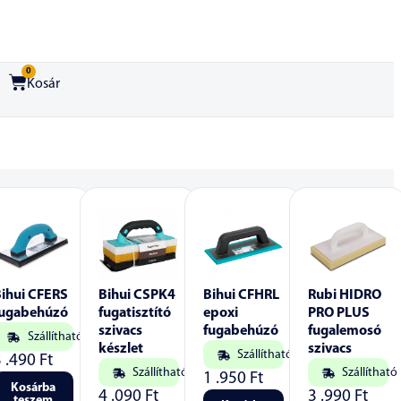
0
Kosár
Bihui CFERS
Bihui CSPK4
Bihui CFHRL
Rubi HIDRO
fugabehúzó
fugatisztító
epoxi
PRO PLUS
szivacs
fugabehúzó
fugalemosó
Szállítható
készlet
szivacs
Szállítható
3 .490
Ft
Szállítható
Szállítható
1 .950
Ft
Kosárba
4 .090
Ft
3 .990
Ft
teszem