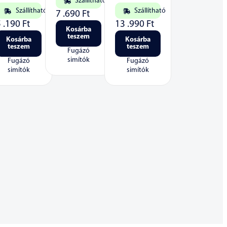
Szállítható
Szállítható
Szállítható
7 .690
Ft
5 .190
Ft
13 .990
Ft
Kosárba
teszem
Kosárba
Kosárba
teszem
teszem
Fugázó
simítók
Fugázó
Fugázó
simítók
simítók