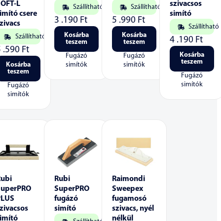
SOFT-L
szivacsos
Szállítható
Szállítható
imító csere
simító
3 .190
Ft
5 .990
Ft
zivacs
Szállítható
Kosárba
Kosárba
Szállítható
4 .190
Ft
teszem
teszem
5 .590
Ft
Kosárba
Fugázó
Fugázó
teszem
Kosárba
simítók
simítók
teszem
Fugázó
simítók
Fugázó
simítók
Rubi
Rubi
Raimondi
SuperPRO
SuperPRO
Sweepex
PLUS
fugázó
fugamosó
zivacsos
simító
szivacs, nyél
imító
nélkül