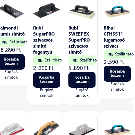
Raimondi
Rubi
Rubi
Bihui
umis simító
SuperPRO
SWEEPEX
CFHSS11
szivacsos
SuperPRO
fugamosó
Szállítható
simító
szivacsos
szivacs
18 .890
Ft
fogantyú
simító
Szállítható
Kosárba
Szállítható
Szállítható
2 .590
Ft
teszem
2 .290
Ft
5 .890
Ft
Kosárba
Fugázó
teszem
simítók
Kosárba
Kosárba
teszem
teszem
Fugázó
simítók
Fugázó
Fugázó
simítók
simítók