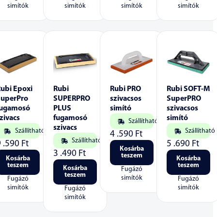
simítók
simítók
simítók
simítók
ubi Epoxi
Rubi
Rubi PRO
Rubi SOFT-M
SuperPro
SUPERPRO
szivacsos
SuperPRO
fugamosó
PLUS
simító
szivacsos
zivacs
fugamosó
simító
Szállítható
szivacs
Szállítható
Szállítható
4 .590
Ft
Szállítható
9 .590
Ft
5 .690
Ft
Kosárba
3 .490
Ft
teszem
Kosárba
Kosárba
teszem
teszem
Kosárba
Fugázó
teszem
simítók
Fugázó
Fugázó
simítók
simítók
Fugázó
simítók