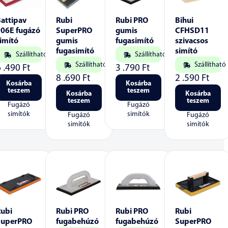
attipav
Rubi
Rubi PRO
Bihui
906E fugázó
SuperPRO
gumis
CFHSD11
imító
gumis
fugasimító
szivacsos
fugasimító
simító
Szállítható
Szállítható
Szállítható
Szállítható
6 .490
Ft
3 .790
Ft
8 .690
Ft
2 .590
Ft
Kosárba
Kosárba
teszem
teszem
Kosárba
Kosárba
teszem
teszem
Fugázó
Fugázó
simítók
simítók
Fugázó
Fugázó
simítók
simítók
Rubi
Rubi PRO
Rubi PRO
Rubi
SuperPRO
fugabehúzó
fugabehúzó
SuperPRO