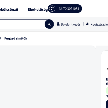
+36 70 3071053
kölcsönző
Elérhetőség
|
Regisztráció
Bejelentkezés
/
Fugázó simítók