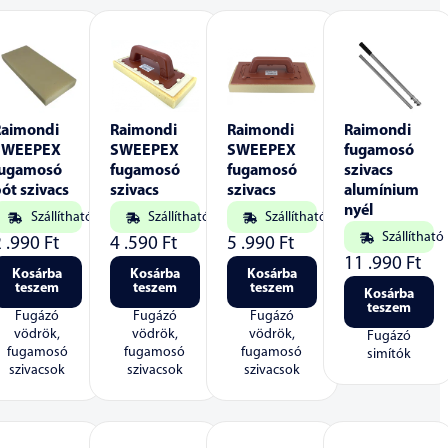
Raimondi
Raimondi
Raimondi
Raimondi
SWEEPEX
SWEEPEX
SWEEPEX
fugamosó
fugamosó
fugamosó
fugamosó
szivacs
ót szivacs
szivacs
szivacs
alumínium
nyél
Szállítható
Szállítható
Szállítható
Szállítható
2 .990
Ft
4 .590
Ft
5 .990
Ft
11 .990
Ft
Kosárba
Kosárba
Kosárba
teszem
teszem
teszem
Kosárba
teszem
Fugázó
Fugázó
Fugázó
vödrök,
vödrök,
vödrök,
Fugázó
fugamosó
fugamosó
fugamosó
simítók
szivacsok
szivacsok
szivacsok