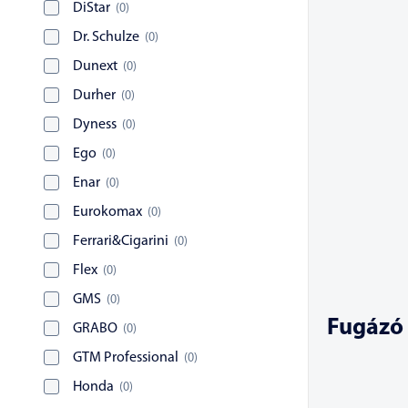
DiStar
(
0
)
Dr. Schulze
(
0
)
Dunext
(
0
)
Durher
(
0
)
Dyness
(
0
)
Ego
(
0
)
Enar
(
0
)
Eurokomax
(
0
)
Ferrari&Cigarini
(
0
)
Flex
(
0
)
GMS
(
0
)
Fugázó 
GRABO
(
0
)
GTM Professional
(
0
)
Honda
(
0
)