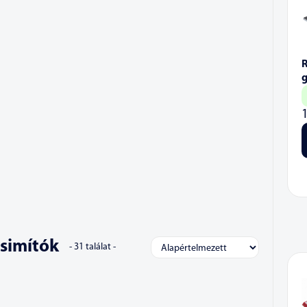
g
simítók
-
31
találat -