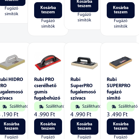
Kosárba
teszem
Kosárba
Kosárba
Fugázó
teszem
teszem
simítók
Fugázó
simítók
Fugázó
Fugázó
simítók
simítók
Rubi HIDRO
Rubi PRO
Rubi
Rubi
PRO
cserélhető
SuperPRO
SUPERPRO
fugalemosó
gumis
fugalemosó
fugázó
zivacs
fugabehúzó
szivacs
simító
Szállítható
Szállítható
Szállítható
Szállítható
3 .190
Ft
4 .990
Ft
4 .990
Ft
3 .490
Ft
Kosárba
Kosárba
Kosárba
Kosárba
teszem
teszem
teszem
teszem
Fugázó
Fugázó
Fugázó
Fugázó