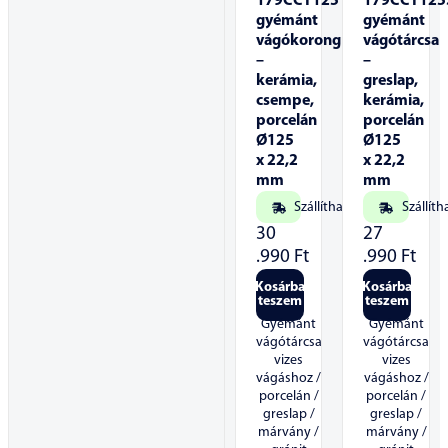
179CCT125
179CCT125
gyémánt
gyémánt
vágókorong
vágótárcsa
–
–
kerámia,
greslap,
csempe,
kerámia,
porcelán
porcelán
Ø125
Ø125
x 22,2
x 22,2
mm
mm
Szállítható
Szállíth
30
27
.990
Ft
.990
Ft
Kosárba
Kosárba
teszem
teszem
Gyémánt
Gyémánt
vágótárcsa
vágótárcsa
vizes
vizes
vágáshoz /
vágáshoz /
porcelán /
porcelán /
greslap /
greslap /
márvány /
márvány /