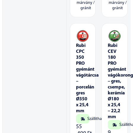
márvány /
márvány /
gránit
gránit
Rubi
Rubi
CPC
CEV
350
180
PRO
PRO
gyémánt
gyémánt
vágótárcsa
vágókoron
–
– gres,
porcelán
csempe,
gres
kerámia
Ø350
Ø180
x 25,4
x 25,4
mm
– 22,2
mm
Szállítható
Szállíth
55
9