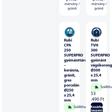
márvány /
márvány /
gránit
gránit
Rubi
Rubi
CPA
TVH
250
300
SUPERPRO
SUPERPRO
gyémánttárcsa
gyémánt
–
vágókoron
kerámia,
Ø300
gránit,
x 25,4
gres
mm
porcelán
Szállíth
Ø250
53
x 25,4
.490
Ft
mm
Szállítható
Kosárba
teszem