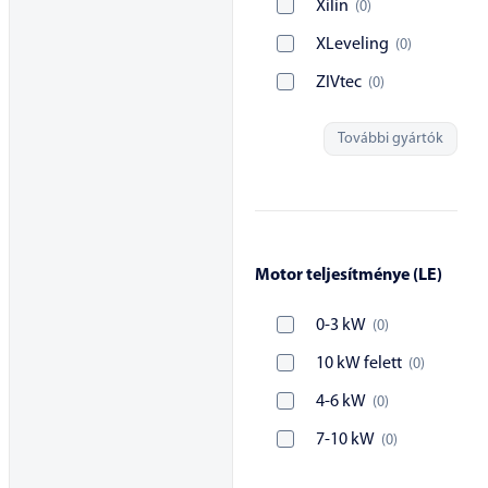
Xilin
(
0
)
XLeveling
(
0
)
ZIVtec
(
0
)
További gyártók
Motor teljesítménye (LE)
0-3 kW
(
0
)
10 kW felett
(
0
)
4-6 kW
(
0
)
7-10 kW
(
0
)