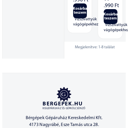
.990
Ft
.990
Ft
Kosárba
teszem
Kosárba
teszem
Vízszivattyúk
vágógépekhez
Vízszivattyúk
vágógépekhe
Megjelenítve:
1
-
8
találat
BERGEPEK.HU
KISGÉPÁRUHÁZ ÉS GÉPKÖLCSÖNZŐ
Bérgépek Gépáruház Kereskedelmi Kft.
4173 Nagyrábé, Esze Tamás utca 28.