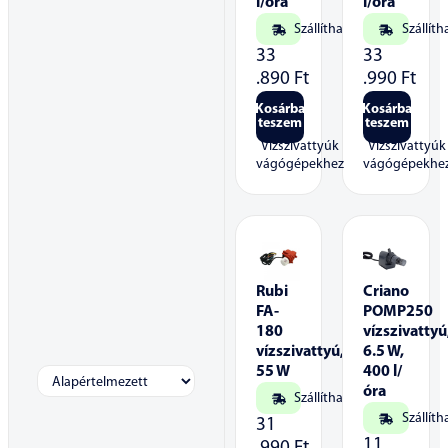
l/óra
l/óra
Szállítható
Szállíth
33
33
.890
Ft
.990
Ft
Kosárba
Kosárba
teszem
teszem
Vízszivattyúk
Vízszivattyúk
vágógépekhez
vágógépekhe
Rubi
Criano
FA-
POMP250
180
vízszivattyú
vízszivattyú,
6.5 W,
55 W
400 l/
óra
Szállítható
Szállíth
31
11