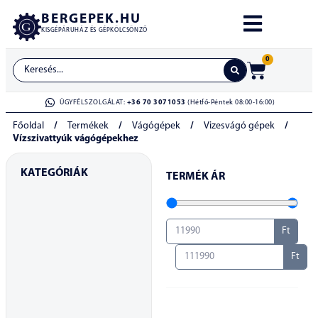
BERGEPEK.HU
KISGÉPÁRUHÁZ ÉS GÉPKÖLCSÖNZŐ
0
ÜGYFÉLSZOLGÁLAT:
+36 70 3071053
(Hétfő-Péntek 08:00-16:00)
Főoldal
/
Termékek
/
Vágógépek
/
Vizesvágó gépek
/
Vízszivattyúk vágógépekhez
KATEGÓRIÁK
TERMÉK ÁR
Ft
Ft