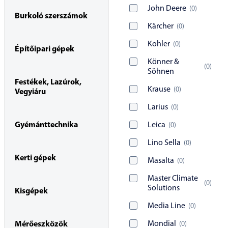
John Deere
(
0
)
Burkoló szerszámok
Kärcher
(
0
)
Kohler
(
0
)
Építőipari gépek
Könner &
(
0
)
Söhnen
Festékek, Lazúrok,
Krause
(
0
)
Vegyiáru
Larius
(
0
)
Gyémánttechnika
Leica
(
0
)
Lino Sella
(
0
)
Kerti gépek
Masalta
(
0
)
Master Climate
(
0
)
Solutions
Kisgépek
Media Line
(
0
)
Mondial
(
0
)
Mérőeszközök