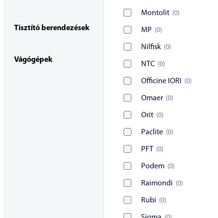
Montolit
(
0
)
Tisztító berendezések
MP
(
0
)
Nilfisk
(
0
)
Vágógépek
NTC
(
0
)
Officine IORI
(
0
)
Omaer
(
0
)
Orit
(
0
)
Paclite
(
0
)
PFT
(
0
)
Podem
(
0
)
Raimondi
(
0
)
Rubi
(
0
)
Sigma
(
0
)