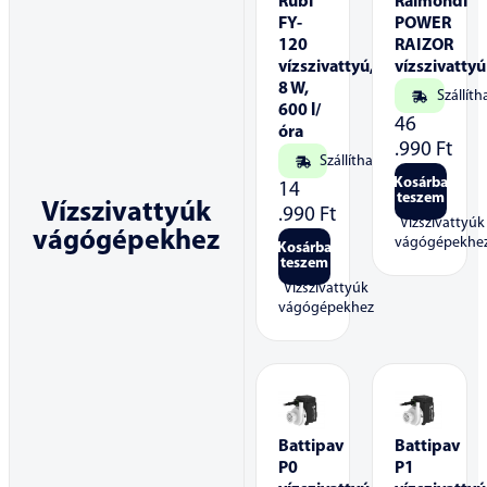
Rubi
Raimondi
FY-
POWER
120
RAIZOR
vízszivattyú,
vízszivattyú
8 W,
Szállíth
600 l/
46
óra
.990
Ft
Szállítható
Kosárba
14
teszem
Vízszivattyúk
.990
Ft
Vízszivattyúk
vágógépekhez
vágógépekhe
Kosárba
teszem
Vízszivattyúk
vágógépekhez
Battipav
Battipav
P0
P1