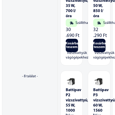
vízszivattyú,
vízszivattyú
35 W,
50 W,
700 l/
850 l/
óra
óra
Szállítható
Szállíth
30
32
.690
Ft
.290
Ft
Kosárba
Kosárba
teszem
teszem
Vízszivattyúk
Vízszivattyúk
vágógépekhez
vágógépekhe
-
8
találat -
Battipav
Battipav
P2
P3
vízszivattyú,
vízszivattyú
55 W,
60 W,
1000
1560